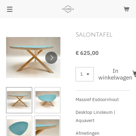
Ga
direct
naar
de
Salontafel
hoofdinhoud
€ 625,00
In
winkelwagen
Massief Esdoornhout
Desktop Linoleum |
Aquavert
Afmetingen