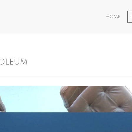
HOME
noleum